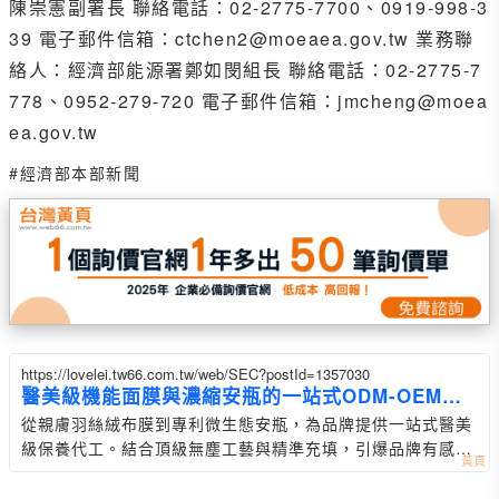
陳崇憲副署長 聯絡電話：02-2775-7700、0919-998-3
39 電子郵件信箱：ctchen2@moeaea.gov.tw 業務聯
絡人：經濟部能源署鄭如閔組長 聯絡電話：02-2775-7
778、0952-279-720 電子郵件信箱：jmcheng@moea
ea.gov.tw
#經濟部本部新聞
https://lovelei.tw66.com.tw/web/SEC?postId=1357030
醫美級機能面膜與濃縮安瓶的一站式ODM-OEM研
發
從親膚羽絲絨布膜到專利微生態安瓶，為品牌提供一站式醫美
級保養代工。結合頂級無塵工藝與精準充填，引爆品牌有感護
膚口碑。