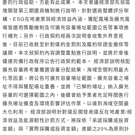
要的行政協助，方能有此成果。 本次會議經濟部先就區
塊開發第三期選商機制進行說明，針對選商整體評分架
構、ESG在地產業與經濟效益內涵、獲配風場及擴充風
場皆適用獎勵機制及可擴充容量場址範圍公告等事項進
行補充；另外，行政契約經兩次說明會收集外界意見
後，目前已收斂至針對違約金罰則及履約保證金擔保等
議題，本次就契約內容調整重點進行說明，並將於會後
儘速完備行政程序公告行政契約範本。 經濟部說明核配
擴充容量將考量獲選容量分配結果、海域空間利用最大
化等因素，將公告可擴充容量場址範圍，擴充容量之場
址不得與獲配場址重疊，並將「已解約場址」納入擴充
容量的可選擇範圍之內，後續會給予業者充足時間進行
擴充場址備查及環境影響評估作業，以達到海域空間最
大化利用。 經濟部說明針對違反開發商違反在地產業/經
濟效益及能源韌性計罰方式，將採依「承諾採購或投資
金額」與「實際採購或投資金額」差額之20%為原則計