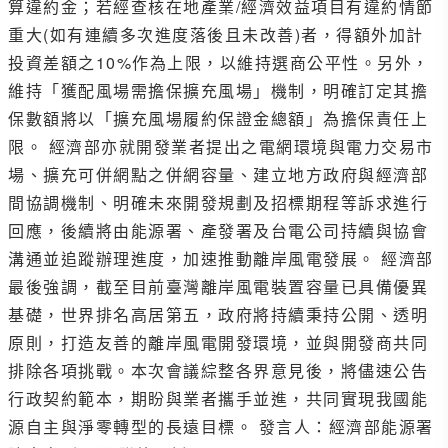
算違約金；若經查核在地產業/經濟效益項目有違約情節
重大(如有連續多次進度落後且未改善)者，得額外加計
投資差額之10%作為上限，以維持選商公平性。另外，
維持「獲配風場需擔保擴充風場」機制，明確訂定其擔
保數額將以「擴充風場履約保證金總額」為擔保責任上
限。 經濟部亦就開發業者提出之電網環境與電力交易市
場、擴充可併網點之併網容量、建立地方政府與經濟部
間協調機制、明確未來開發規劃及招標期程等訴求進行
回應，後續將由能源署、產發署及台電公司持續與協會
溝通並追蹤辦理進度，加速推動離岸風電發展。 經濟部
最後強調，截至目前臺灣離岸風電裝置容量已具備優異
基礎，世界排名高居第五，政府將持續秉持公開、透明
原則，打造友善的離岸風電開發環境，並與開發商共同
排除各項挑戰。本次會議綜整各界意見後，將儘速公告
行政契約範本，期盼與業者攜手並進，共同實現我國能
源自主與淨零轉型的長遠目標。 發言人：經濟部能源署