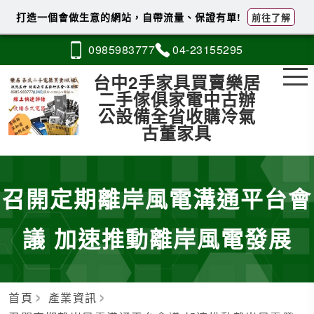
打造一個會做生意的網站，自帶流量、保證有單!
前往了解
0985
9
8
3
777
04-2
3
1
5
5295
台中2手家具買賣樂居
二手傢俱家電中古辦
公設備全省收購冷氣
古董家具
召開定期離岸風電溝通平台會
議 加速推動離岸風電發展
首頁
產業資訊