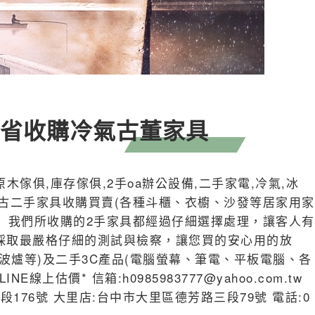
全省收購冷氣古董家具
木傢俱,庫存傢俱,2手oa辦公設備,二手家電,冷氣,冰
居中古二手家具收購買賣(各種斗櫃、衣櫥、沙發等居家用家
 我們所收購的2手家具都經過仔細選擇處理，讓客人有
採取最嚴格仔細的測試與檢察，讓您買的安心用的放
波爐等)及二手3C產品(電腦螢幕、筆電、平板電腦、各
上估價* 信箱:h0985983777@yahoo.com.tw
一段176號 大里店:台中市大里區德芳路三段79號 電話:0