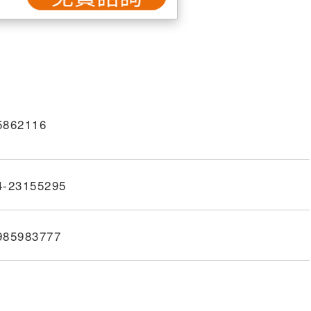
5862116
4-2
3
1
5
5295
985983777