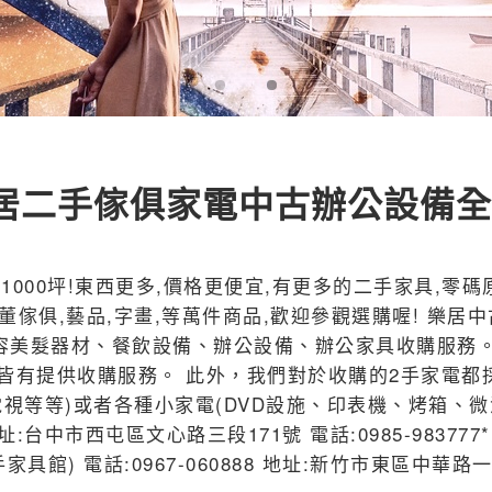
居二手傢俱家電中古辦公設備
000坪!東西更多,價格更便宜,有更多的二手家具,零碼原
古董傢俱,藝品,字畫,等萬件商品,歡迎參觀選購喔! 樂
容美髮器材、餐飲設備、辦公設備、辦公家具收購服務。
皆有提供收購服務。 此外，我們對於收購的2手家電都
視等等)或者各種小家電(DVD設施、印表機、烤箱、微
屯區文心路三段171號 電話:0985-983777*LINE線
館) 電話:0967-060888 地址:新竹市東區中華路