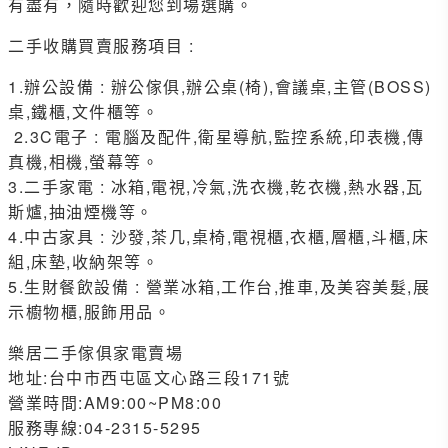
有盡有，隨時歡迎您到場選購。
二手收購買賣服務項目 :
1.辦公設備 : 辦公傢俱,辦公桌(椅),會議桌,主管(BOSS)
桌,鐵櫃,文件櫃等。
2.3C電子 : 電腦及配件,衛星導航,監控系統,印表機,傳
真機,相機,螢幕等。
3.二手家電 : 冰箱,電視,冷氣,洗衣機,乾衣機,熱水器,瓦
斯爐,抽油煙機等。
4.中古家具 : 沙發,茶几,桌椅,電視櫃,衣櫃,層櫃,斗櫃,床
組,床墊,收納架等。
5.生財餐飲設備 : 營業冰箱,工作台,推車,及美容美髮,展
示櫥物櫃,服飾用品。
樂居二手傢俱家電賣場
地址:台中市西屯區文心路三段171號
營業時間:AM9:00~PM8:00
服務專線:04-2315-5295