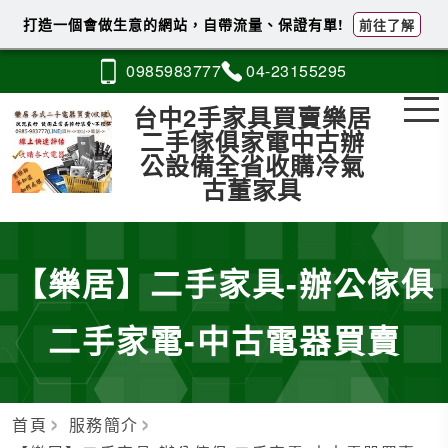
打造一個會做生意的網站，自帶流量、保證有單!
前往了解
0985
9
8
3
777
04-2
3
1
5
5295
台中2手家具買賣樂居
二手傢俱家電中古辦
公設備全省收購冷氣
古董家具
【樂居】二手家具-辦公傢俱
二手家電-中古電器買賣
首頁
服務簡介